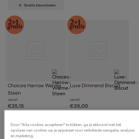
Gratis kleurstalen
Choices Harrow Warme 
Luxe Dimmend Biscuit
Steen
vanaf:
vanaf:
€
25
,
15
€
35
,
00
Gratis kleurstalen
Gratis kleurstalen
Door "Alle cookies accepteren" te klikken, ga je akkoord met het
opslaan van cookies op je apparaat voor verbeterde navigatie, analyse
en marketing.