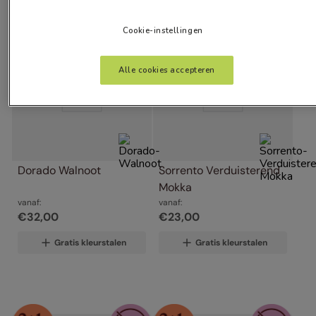
Cookie-instellingen
Alle cookies accepteren
Dorado Walnoot
Sorrento Verduisterend 
Mokka
vanaf:
vanaf:
€
32
,
00
€
23
,
00
Gratis kleurstalen
Gratis kleurstalen