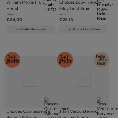
William Morris Fruit 
Choices Eco-Friendly 
Herfst
Riley Licht Bruin
vanaf:
vanaf:
€
34
,
00
€
25
,
15
Gratis kleurstalen
Gratis kleurstalen
Choices Quintessence 
Titan Verduisterend 
Paloma & Steen
Fairview Taupe