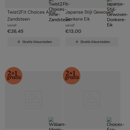
Twist2Fit Choices Amir 
Japanse Stijl Gewoven 
Zandsteen
Donkere Eik
vanaf:
vanaf:
€
26
,
45
€
13
,
00
Gratis kleurstalen
Gratis kleurstalen