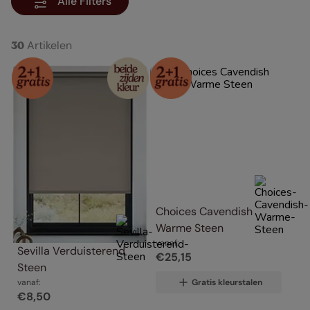
Alle Filters
Artikelen
30
Choices Cavendish 
Warme Steen
vanaf:
Sevilla Verduisterend 
€
25
,
15
Steen
Gratis kleurstalen
vanaf:
€
8
,
50