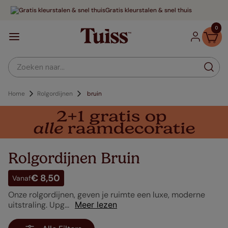
urstalen & snel thuis
Tot 70% v
0
Zoeken naar...
Rolgordijnen
bruin
Rolgordijnen Bruin
€ 8,50
Vanaf
Onze rolgordijnen, geven je ruimte een luxe, moderne
uitstraling. Upg...
Meer lezen