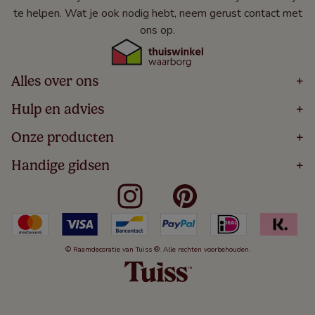
te helpen. Wat je ook nodig hebt, neem gerust contact met
ons op.
Alles over ons
+
Home
Hulp en advies
+
Over
Volg Je Bestelling
Onze producten
+
Bestellen
Levering
Blog
Houten Jaloezieën
Handige gidsen
+
5 Jaar Garantie
Winacties
Rolgordijnen
Algemene Voorwaarden
Contact
Meten Voor Raamdecoratie
Vouwgordijnen
Privacy Beleid
Veelgestelde Vragen
Badkamer Raamdecoratie
Verticale Jaloezieën
Kindveiligheid
Slaapkamer Raamdecoratie
Duo Rolgordijnen
Cookies
Keuken Raamdecoratie
Duo Plisségordijnen
Herroepingsrecht
© Raamdecoratie van Tuiss ®. Alle rechten voorbehouden.
De Jaloezieën Gids
Aluminium Jaloezieën
Jaloezieënwoordenboek
Gordijnen
Smartview
Draaikiepramen
Paneelgordijnen