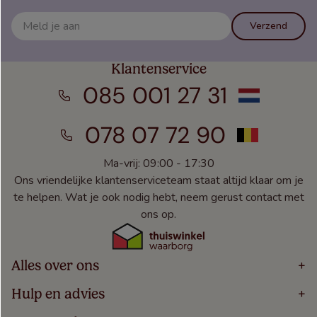
Verzend
Klantenservice
085 001 27 31
078 07 72 90
Ma-vrij: 09:00 - 17:30
Ons vriendelijke klantenserviceteam staat altijd klaar om je
te helpen. Wat je ook nodig hebt, neem gerust contact met
ons op.
Alles over ons
+
Home
Hulp en advies
+
Over
Volg Je Bestelling