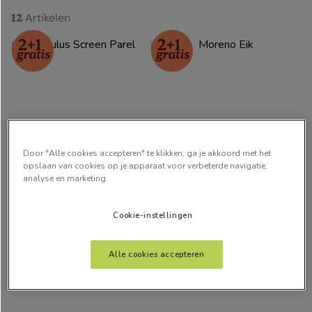
Artikelen
12
Door "Alle cookies accepteren" te klikken, ga je akkoord met het
opslaan van cookies op je apparaat voor verbeterde navigatie,
analyse en marketing.
Oculus Screen Parel
Moreno Eik
Cookie-instellingen
vanaf:
vanaf:
€
41
,
00
€
53
,
25
Alle cookies accepteren
Gratis kleurstalen
Gratis kleurstalen