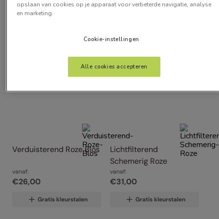
Alle Filters
opslaan van cookies op je apparaat voor verbeterde navigatie, analyse
en marketing.
Artikelen
3
Cookie-instellingen
Alle cookies accepteren
Verduisterend Roze Blos
Lichtfilterend 
Schemerig Roze
vanaf:
vanaf:
€
26
,
00
€
31
,
00
Gratis kleurstalen
Gratis kleurstalen