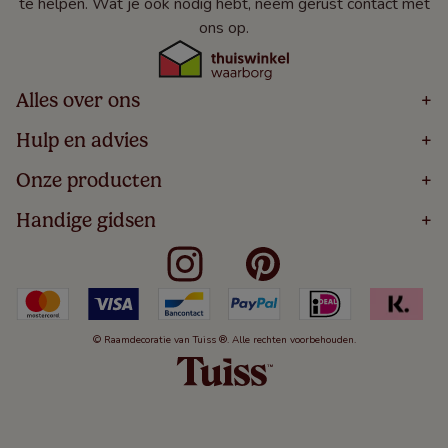
te helpen. Wat je ook nodig hebt, neem gerust contact met
ons op.
Alles over ons
+
Home
Hulp en advies
+
Over
Volg Je Bestelling
Onze producten
+
Bestellen
Levering
Blog
Houten Jaloezieën
Handige gidsen
+
5 Jaar Garantie
Winacties
Rolgordijnen
Algemene Voorwaarden
Contact
Meten Voor Raamdecoratie
Vouwgordijnen
Privacy Beleid
Veelgestelde Vragen
Badkamer Raamdecoratie
Verticale Jaloezieën
Kindveiligheid
Slaapkamer Raamdecoratie
Duo Rolgordijnen
Cookies
Keuken Raamdecoratie
Duo Plisségordijnen
Herroepingsrecht
© Raamdecoratie van Tuiss ®. Alle rechten voorbehouden.
De Jaloezieën Gids
Aluminium Jaloezieën
Jaloezieënwoordenboek
Gordijnen
Smartview
Draaikiepramen
Paneelgordijnen