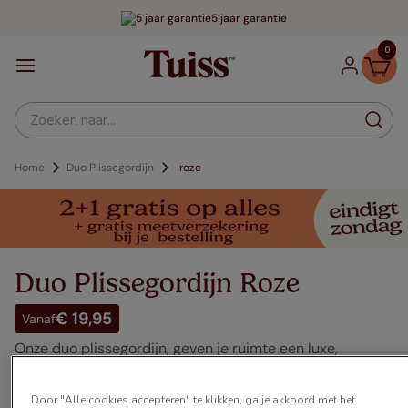
5 jaar garantie
0
Zoeken naar...
Duo Plissegordijn
roze
Duo Plissegordijn Roze
€ 19,95
Vanaf
Onze duo plissegordijn, geven je ruimte een luxe,
moderne uitstraling....
Meer lezen
Door "Alle cookies accepteren" te klikken, ga je akkoord met het