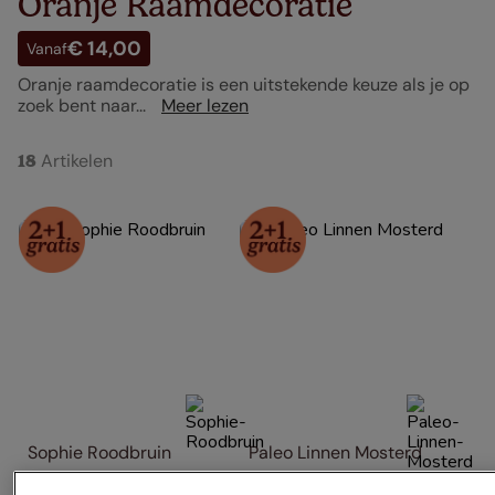
Oranje Raamdecoratie
€ 14,00
Vanaf
Oranje raamdecoratie is een uitstekende keuze als je op
zoek bent naar...
Meer lezen
Artikelen
18
Sophie Roodbruin
Paleo Linnen Mosterd