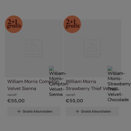
William Morris Compton 
William Morris 
Velvet Sienna
Strawberry Thief Velvet 
vanaf:
Chocolade
vanaf:
€
55
,
00
€
55
,
00
Gratis kleurstalen
Gratis kleurstalen