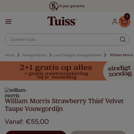
5 jaar garantie
0
Zoeken naar...
Home
Vouwgordijnen
Luxe Designs Vouwgordijnen
William Morris
William Morris Strawberry Thief Velvet
Taupe Vouwgordijn
€
55
,
00