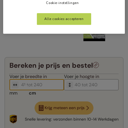
Cookie-instellingen
Alle cookies accepteren
Bereken je prijs en bestel
Voer je
breedte in
Voer je
hoogte in
mm
cm
Krijg meteen een prijs
Snelle levering:
verzonden binnen
10-14 Werkdagen