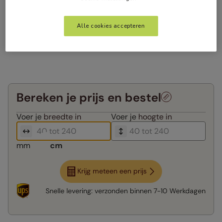
Alle cookies accepteren
Bereken je prijs en bestel
Voer je
breedte in
Voer je
hoogte in
mm
cm
Krijg meteen een prijs
Snelle levering:
verzonden binnen
7-10 Werkdagen