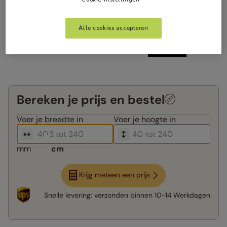
Alle cookies accepteren
Bereken je prijs en bestel
Voer je
breedte in
Voer je
hoogte in
mm
cm
Krijg meteen een prijs
Snelle levering:
verzonden binnen
10-14 Werkdagen