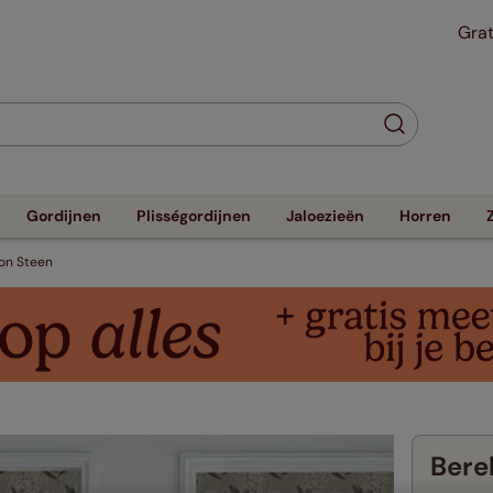
Grat
Gordijnen
Plisségordijnen
Jaloezieën
Horren
on Steen
Berek