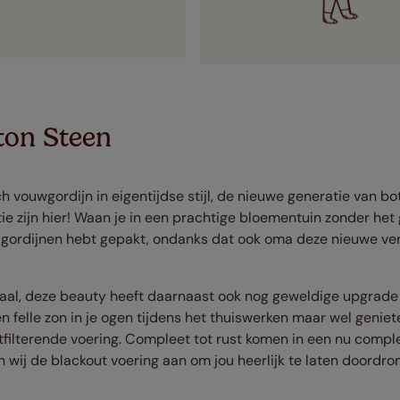
ton Steen
ch vouwgordijn in eigentijdse stijl, de nieuwe generatie van b
e zijn hier! Waan je in een prachtige bloementuin zonder het 
gordijnen hebt gepakt, ondanks dat ook oma deze nieuwe ver
raal, deze beauty heeft daarnaast ook nog geweldige upgrade 
en felle zon in je ogen tijdens het thuiswerken maar wel geniete
htfilterende voering. Compleet tot rust komen in een nu compl
wij de blackout voering aan om jou heerlijk te laten doordrom