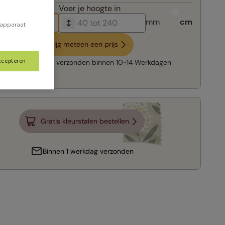
breedte in
Voer je
hoogte in
mm
cm
 apparaat
Krijg meteen een prijs
ccepteren
Snelle levering:
verzonden binnen
10-14 Werkdagen
Gratis kleurstalen bestellen
Binnen 1 werkdag verzonden