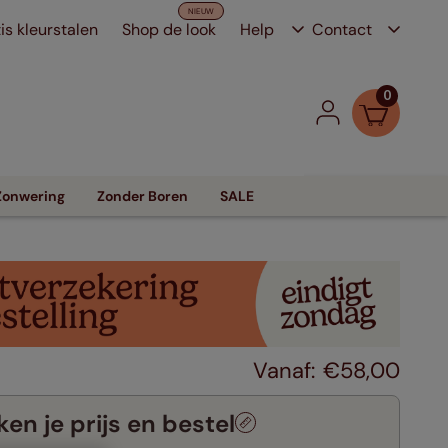
is kleurstalen
Shop de look
Help
Contact
0
Zonwering
Zonder Boren
SALE
€
58
,
00
en je prijs en bestel