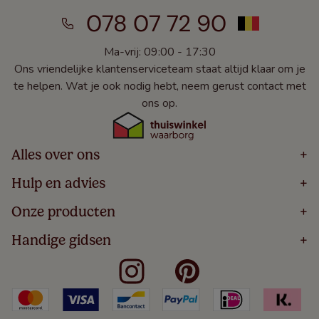
078 07 72 90
Ma-vrij: 09:00 - 17:30
Ons vriendelijke klantenserviceteam staat altijd klaar om je
te helpen. Wat je ook nodig hebt, neem gerust contact met
ons op.
Alles over ons
+
Home
Hulp en advies
+
Over
Volg Je Bestelling
Onze producten
+
Bestellen
Levering
Blog
Houten Jaloezieën
Handige gidsen
+
5 Jaar Garantie
Winacties
Rolgordijnen
Algemene Voorwaarden
Contact
Meten Voor Raamdecoratie
Vouwgordijnen
Privacy Beleid
Veelgestelde Vragen
Badkamer Raamdecoratie
Verticale Jaloezieën
Kindveiligheid
Slaapkamer Raamdecoratie
Duo Rolgordijnen
Cookies
Keuken Raamdecoratie