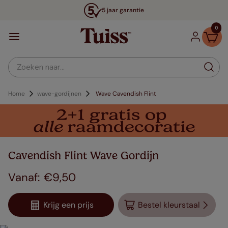
5 jaar garantie
0
Zoeken naar...
Home
wave-gordijnen
Wave Cavendish Flint
Cavendish Flint Wave Gordijn
€
9
,
50
Krijg een prijs
Bestel kleurstaal