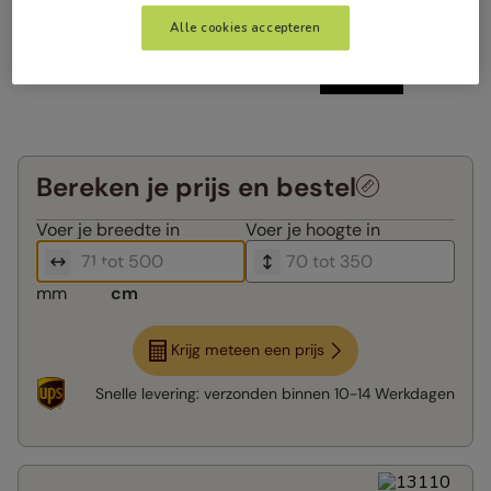
Alle cookies accepteren
Bereken je prijs en bestel
Voer je
breedte in
Voer je
hoogte in
mm
cm
Krijg meteen een prijs
Snelle levering:
verzonden binnen
10-14 Werkdagen