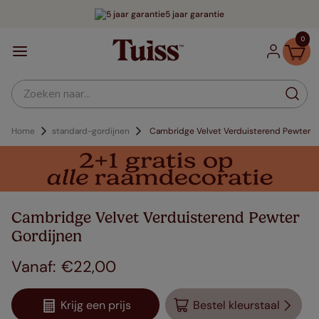
5 jaar garantie
0
Zoeken naar...
Home
standard-gordijnen
Cambridge Velvet Verduisterend Pewter
Cambridge Velvet Verduisterend Pewter
Gordijnen
€
22
,
00
Krijg een prijs
Bestel kleurstaal