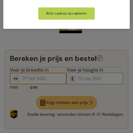
Alle cookies accepteren
Bereken je prijs en bestel
Voer je
breedte in
Voer je
hoogte in
mm
cm
Krijg meteen een prijs
Snelle levering:
verzonden binnen
8-12 Werkdagen