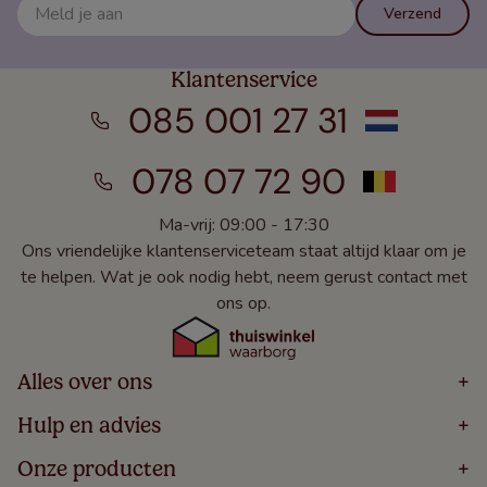
Verzend
Klantenservice
085 001 27 31
078 07 72 90
Ma-vrij: 09:00 - 17:30
Ons vriendelijke klantenserviceteam staat altijd klaar om je
te helpen. Wat je ook nodig hebt, neem gerust contact met
ons op.
Alles over ons
+
Home
Hulp en advies
+
Over
Volg Je Bestelling
Onze producten
+
Bestellen
Levering