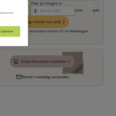
breedte in
Voer je
hoogte in
mm
cm
 apparaat
Krijg meteen een prijs
Snelle levering:
verzonden binnen
10-14 Werkdagen
ccepteren
Gratis kleurstalen bestellen
Binnen 1 werkdag verzonden