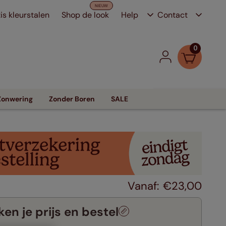
is kleurstalen
Shop de look
Help
Contact
0
Zonwering
Zonder Boren
SALE
€
23
,
00
en je prijs en bestel