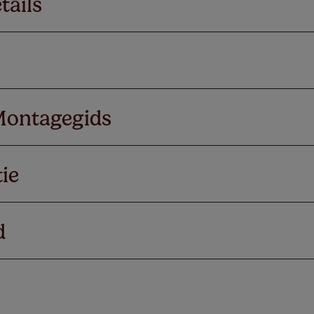
tails
Montagegids
ie
d