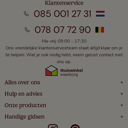
Klantenservice
085 001 27 31
078 07 72 90
Ma-vrij: 09:00 - 17:30
Ons vriendelijke klantenserviceteam staat altijd klaar om je
te helpen. Wat je ook nodig hebt, neem gerust contact met
ons op.
Alles over ons
+
Home
Hulp en advies
+
Over
Volg Je Bestelling
Onze producten
+
Bestellen
Levering
Blog
Houten Jaloezieën
Handige gidsen
+
5 Jaar Garantie
Winacties
Rolgordijnen
Algemene Voorwaarden
Contact
Meten Voor Raamdecoratie