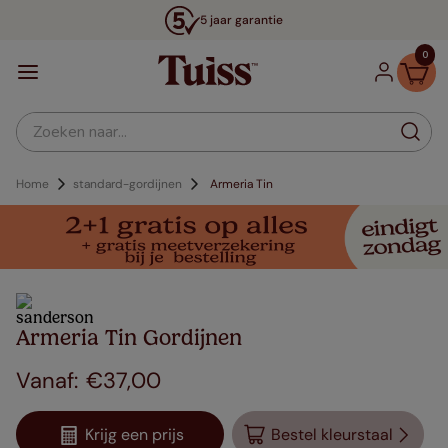
5 jaar garantie
0
Zoeken naar...
Home
standard-gordijnen
Armeria Tin
Armeria Tin Gordijnen
€
37
,
00
Krijg een prijs
Bestel kleurstaal