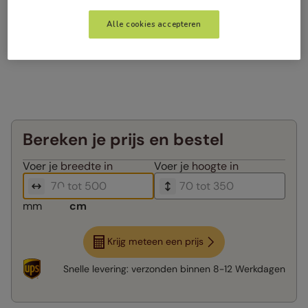
Alle cookies accepteren
Bereken je prijs en bestel
Voer je
breedte in
Voer je
hoogte in
mm
cm
Krijg meteen een prijs
Snelle levering:
verzonden binnen
8-12 Werkdagen