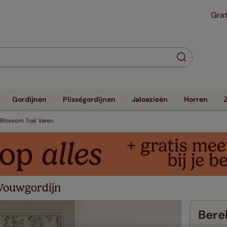
Grat
Gordijnen
Plisségordijnen
Jaloezieën
Horren
 Blossom Trail Varen
 Vouwgordijn
Berek