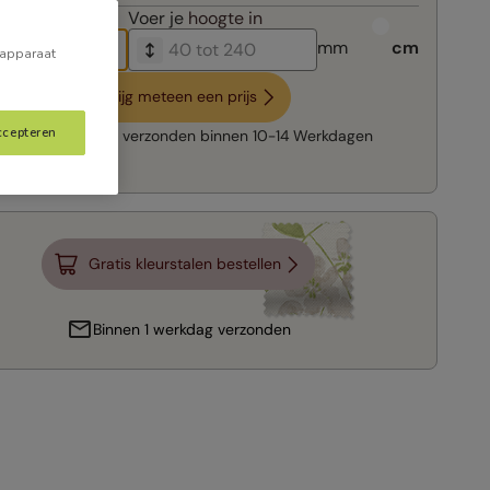
breedte in
Voer je
hoogte in
mm
cm
 apparaat
Krijg meteen een prijs
ccepteren
Snelle levering:
verzonden binnen
10-14 Werkdagen
Gratis kleurstalen bestellen
Binnen 1 werkdag verzonden