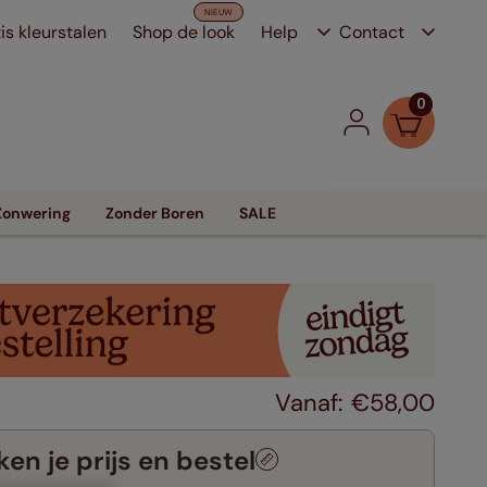
is kleurstalen
Shop de look
Help
Contact
0
Zonwering
Zonder Boren
SALE
€
58
,
00
en je prijs en bestel