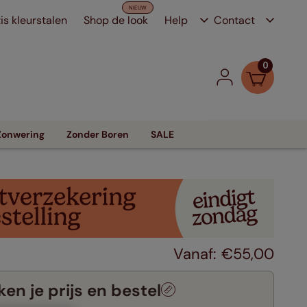
is kleurstalen
Shop de look
Help
Contact
0
Zonwering
Zonder Boren
SALE
€
55
,
00
en je prijs en bestel