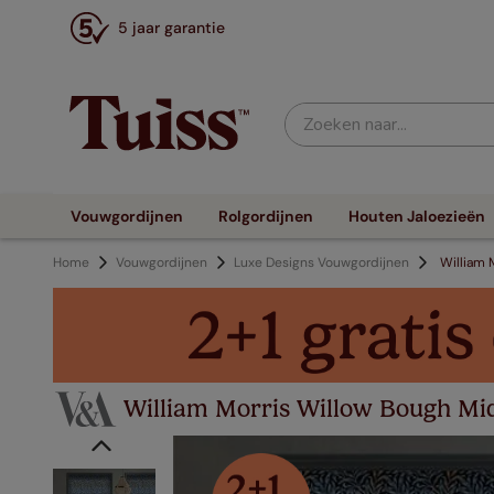
5 jaar garantie
Zoeken naar...
Vouwgordijnen
Rolgordijnen
Houten Jaloezieën
Home
Vouwgordijnen
Luxe Designs Vouwgordijnen
William 
William Morris Willow Bough Mi