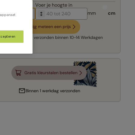
breedte in
Voer je
hoogte in
mm
cm
 apparaat
Krijg meteen een prijs
ccepteren
Snelle levering:
verzonden binnen
10-14 Werkdagen
Gratis kleurstalen bestellen
Binnen 1 werkdag verzonden