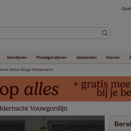
Grat
Gordijnen
Plisségordijnen
Jaloezieën
Horren
Morris Willow Bough Middernacht
ddernacht Vouwgordijn
Berek