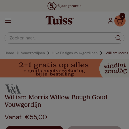
5 jaar garantie
0
Zoeken naar...
Home
Vouwgordijnen
Luxe Designs Vouwgordijnen
William Morri
William Morris Willow Bough Goud
Vouwgordijn
€
55
,
00