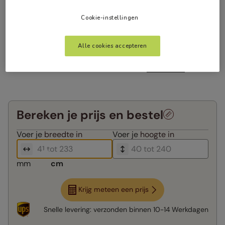
Cookie-instellingen
Alle cookies accepteren
Bereken je prijs en bestel
Voer je
breedte in
Voer je
hoogte in
mm
cm
Krijg meteen een prijs
Snelle levering:
verzonden binnen
10-14 Werkdagen