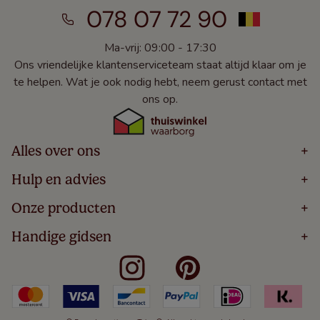
078 07 72 90
Ma-vrij: 09:00 - 17:30
Ons vriendelijke klantenserviceteam staat altijd klaar om je
te helpen. Wat je ook nodig hebt, neem gerust contact met
ons op.
Alles over ons
+
Home
Hulp en advies
+
Over
Volg Je Bestelling
Onze producten
+
Bestellen
Levering
Blog
Houten Jaloezieën
Handige gidsen
+
5 Jaar Garantie
Winacties
Rolgordijnen
Algemene Voorwaarden
Contact
Meten Voor Raamdecoratie
Vouwgordijnen
Privacy Beleid
Veelgestelde Vragen
Badkamer Raamdecoratie
Verticale Jaloezieën
Kindveiligheid
Slaapkamer Raamdecoratie
Duo Rolgordijnen
Cookies
Keuken Raamdecoratie
Duo Plisségordijnen