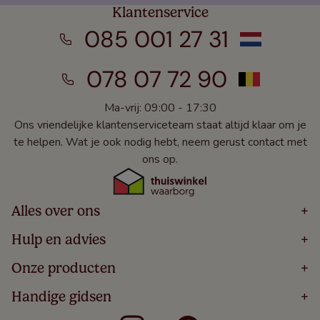
Klantenservice
085 001 27 31
078 07 72 90
Ma-vrij: 09:00 - 17:30
Ons vriendelijke klantenserviceteam staat altijd klaar om je
te helpen. Wat je ook nodig hebt, neem gerust contact met
ons op.
Alles over ons
+
Home
Hulp en advies
+
Over
Volg Je Bestelling
Onze producten
+
Bestellen
Levering
Blog
Houten Jaloezieën
Handige gidsen
+
5 Jaar Garantie
Winacties
Rolgordijnen
Algemene Voorwaarden
Contact
Meten Voor Raamdecoratie