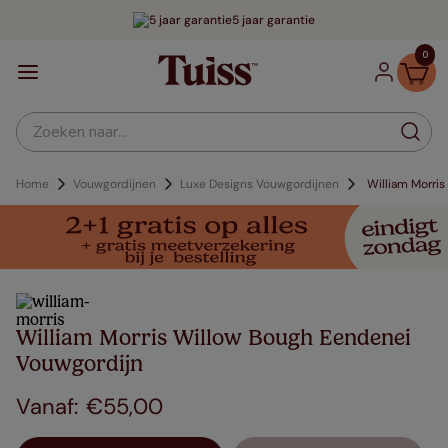
5 jaar garantie
0
Zoeken naar...
Home
Vouwgordijnen
Luxe Designs Vouwgordijnen
William Morri
William Morris Willow Bough Eendenei
Vouwgordijn
€
55
,
00