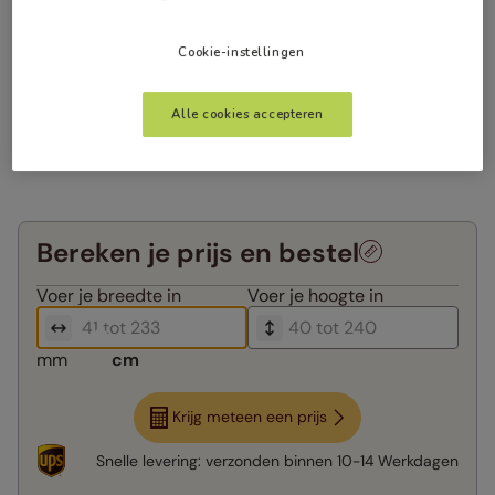
Cookie-instellingen
Alle cookies accepteren
Bereken je prijs en bestel
Voer je
breedte in
Voer je
hoogte in
mm
cm
Krijg meteen een prijs
Snelle levering:
verzonden binnen
10-14 Werkdagen