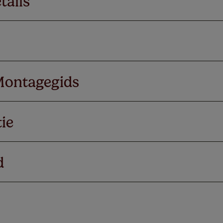
tails
Montagegids
ie
d