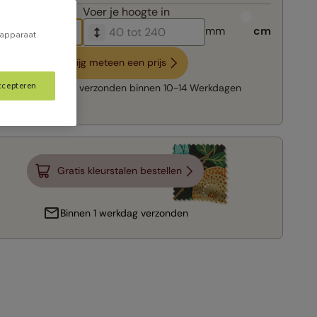
breedte in
Voer je
hoogte in
mm
cm
 apparaat
Krijg meteen een prijs
ccepteren
Snelle levering:
verzonden binnen
10-14 Werkdagen
Gratis kleurstalen bestellen
Binnen 1 werkdag verzonden