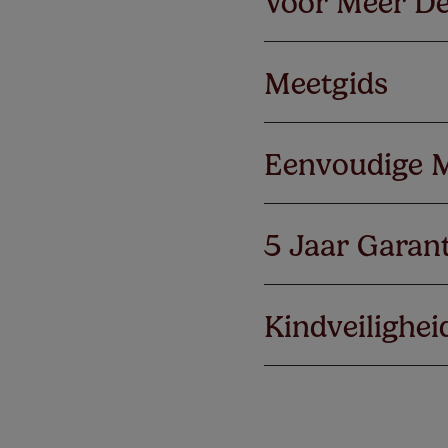
Voor Meer De
Meetgids
Eenvoudige 
5 Jaar Garant
Kindveilighei