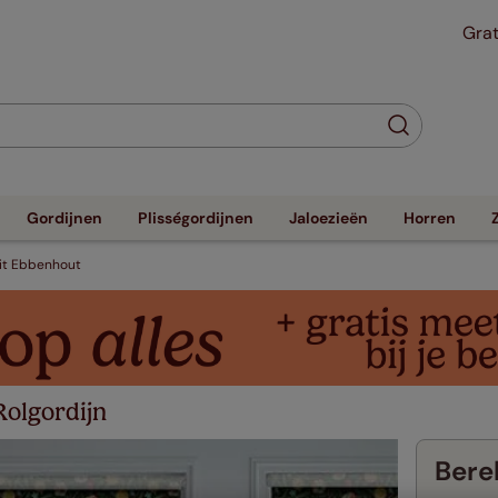
Grat
Gordijnen
Plisségordijnen
Jaloezieën
Horren
uit Ebbenhout
Rolgordijn
Berek