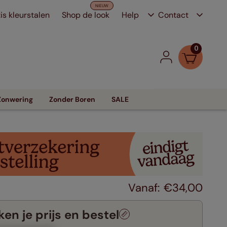
is kleurstalen
Shop de look
Help
Contact
0
Zonwering
Zonder Boren
SALE
€
34
,
00
en je prijs en bestel