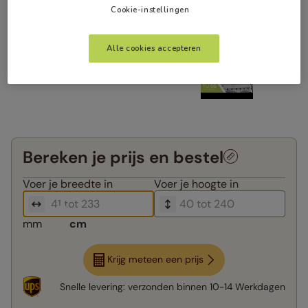
Cookie-instellingen
Alle cookies accepteren
Bereken je prijs en bestel
Voer je
breedte in
Voer je
hoogte in
mm
cm
Krijg meteen een prijs
Snelle levering:
verzonden binnen
10-14 Werkdagen