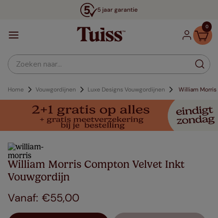
5 jaar garantie
0
Zoeken naar...
Home
Vouwgordijnen
Luxe Designs Vouwgordijnen
William Morri
William Morris Compton Velvet Inkt
Vouwgordijn
€
55
,
00