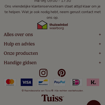
Ma-vrij: 09:00 - 17:30
Ons vriendelijke klantenserviceteam staat altijd klaar om je
te helpen. Wat je ook nodig hebt, neem gerust contact met
ons op.
Alles over ons
+
Home
Hulp en advies
+
Over
Volg Je Bestelling
Onze producten
+
Bestellen
Levering
Blog
Houten Jaloezieën
Handige gidsen
+
5 Jaar Garantie
Winacties
Rolgordijnen
Algemene Voorwaarden
Contact
Meten Voor Raamdecoratie
Vouwgordijnen
Privacy Beleid
Veelgestelde Vragen
Badkamer Raamdecoratie
Verticale Jaloezieën
Kindveiligheid
Slaapkamer Raamdecoratie
Duo Rolgordijnen
Cookies
Keuken Raamdecoratie
Duo Plisségordijnen
Herroepingsrecht
© Raamdecoratie van Tuiss ®. Alle rechten voorbehouden.
De Jaloezieën Gids
Aluminium Jaloezieën
Jaloezieënwoordenboek
Gordijnen
Smartview