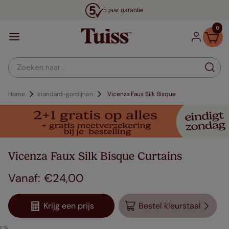
5 jaar garantie
0
Zoeken naar...
Home
standard-gordijnen
Vicenza Faux Silk Bisque
Vicenza Faux Silk Bisque Curtains
€
24
,
00
Krijg een prijs
Bestel kleurstaal