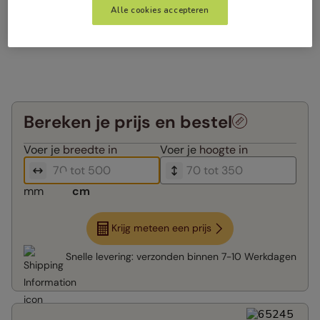
Alle cookies accepteren
Bereken je prijs en bestel
Voer je
breedte in
Voer je
hoogte in
mm
cm
Krijg meteen een prijs
Snelle levering:
verzonden binnen
7-10 Werkdagen