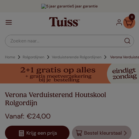
5 jaar garantie
0
Zoeken naar...
Home
Rolgordijnen
Verduisterende Rolgordijnen
Verona Verduist
Verona Verduisterend Houtskool
Rolgordijn
€
24
,
00
Krijg een prijs
Bestel kleurstaal