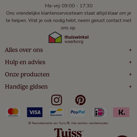
Ma-vrij: 09:00 - 17:30
Ons vriendelijke klantenserviceteam staat altijd klaar om je
te helpen. Wat je ook nodig hebt, neem gerust contact met
ons op.
Alles over ons
+
Home
Hulp en advies
+
Over
Volg Je Bestelling
Onze producten
+
Bestellen
Levering
Blog
Houten Jaloezieën
Handige gidsen
+
5 Jaar Garantie
Winacties
Rolgordijnen
Algemene Voorwaarden
Contact
Meten Voor Raamdecoratie
Vouwgordijnen
Privacy Beleid
Veelgestelde Vragen
Badkamer Raamdecoratie
Verticale Jaloezieën
Kindveiligheid
Slaapkamer Raamdecoratie
Duo Rolgordijnen
Cookies
Keuken Raamdecoratie
Duo Plisségordijnen
Herroepingsrecht
© Raamdecoratie van Tuiss ®. Alle rechten voorbehouden.
De Jaloezieën Gids
Aluminium Jaloezieën
Jaloezieënwoordenboek
Gordijnen