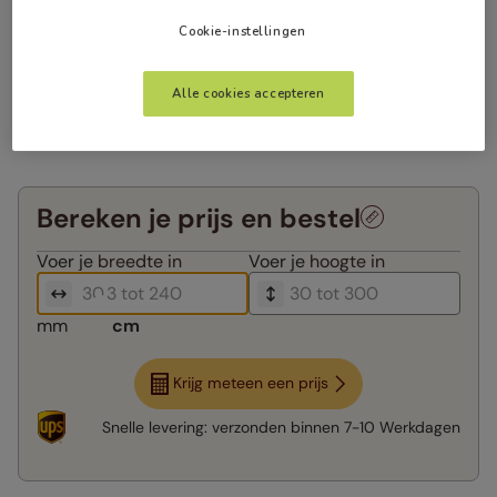
Cookie-instellingen
Alle cookies accepteren
Bereken je prijs en bestel
Voer je
breedte in
Voer je
hoogte in
mm
cm
Krijg meteen een prijs
Snelle levering:
verzonden binnen
7-10 Werkdagen