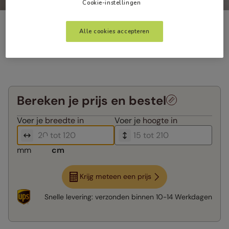
Cookie-instellingen
Alle cookies accepteren
Bereken je prijs en bestel
Voer je
breedte in
Voer je
hoogte in
mm
cm
Krijg meteen een prijs
Snelle levering:
verzonden binnen
10-14 Werkdagen