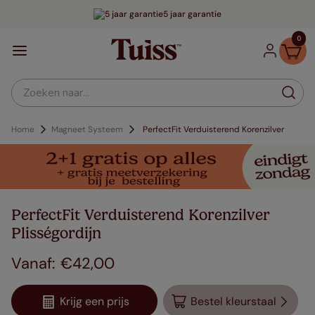
5 jaar garantie
0
Zoeken naar...
Home
Magneet Systeem
PerfectFit Verduisterend Korenzilver
PerfectFit Verduisterend Korenzilver
Plisségordijn
€
42
,
00
Krijg een prijs
Bestel kleurstaal