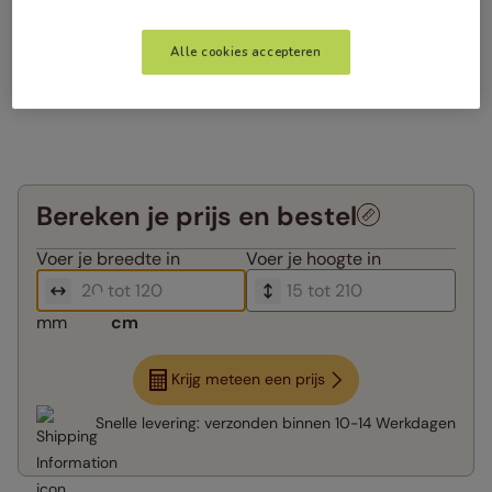
Alle cookies accepteren
Bereken je prijs en bestel
Voer je
breedte in
Voer je
hoogte in
mm
cm
Krijg meteen een prijs
Snelle levering:
verzonden binnen
10-14 Werkdagen