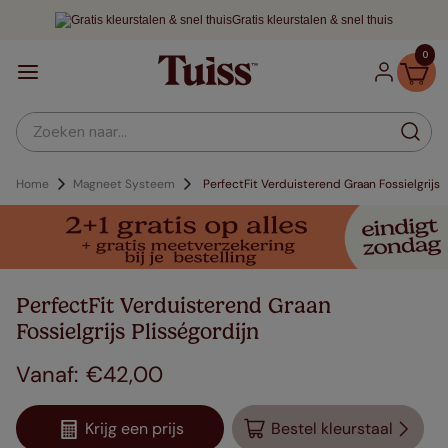
Gratis kleurstalen & snel thuis
0
Zoeken naar...
Home
Magneet Systeem
PerfectFit Verduisterend Graan Fossielgrijs
PerfectFit Verduisterend Graan
Fossielgrijs Plisségordijn
€
42
,
00
Krijg een prijs
Bestel kleurstaal