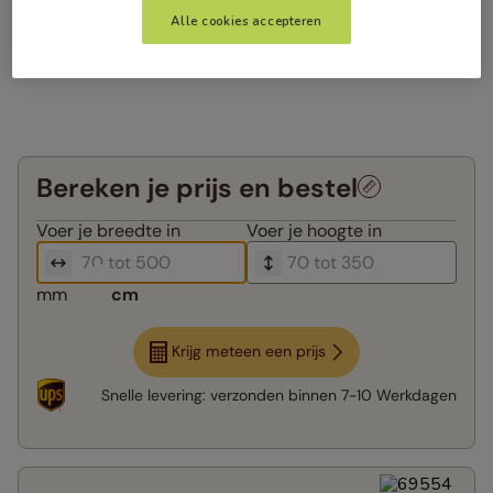
Alle cookies accepteren
Bereken je prijs en bestel
Voer je
breedte in
Voer je
hoogte in
mm
cm
Krijg meteen een prijs
Snelle levering:
verzonden binnen
7-10 Werkdagen