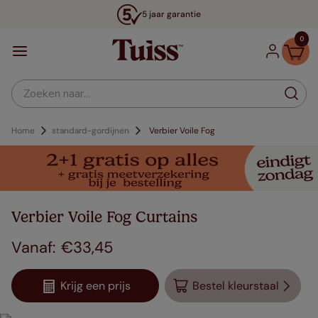
5 jaar garantie
0
Zoeken naar...
Home
standard-gordijnen
Verbier Voile Fog
Verbier Voile Fog Curtains
€
33
,
45
Krijg een prijs
Bestel kleurstaal