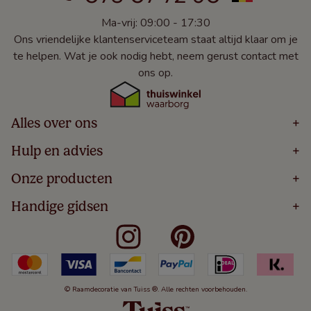
Ma-vrij: 09:00 - 17:30
Ons vriendelijke klantenserviceteam staat altijd klaar om je
te helpen. Wat je ook nodig hebt, neem gerust contact met
ons op.
Alles over ons
+
Home
Hulp en advies
+
Over
Volg Je Bestelling
Onze producten
+
Bestellen
Levering
Blog
Houten Jaloezieën
Handige gidsen
+
5 Jaar Garantie
Winacties
Rolgordijnen
Algemene Voorwaarden
Contact
Meten Voor Raamdecoratie
Vouwgordijnen
Privacy Beleid
Veelgestelde Vragen
Badkamer Raamdecoratie
Verticale Jaloezieën
Kindveiligheid
Slaapkamer Raamdecoratie
Duo Rolgordijnen
Cookies
Keuken Raamdecoratie
Duo Plisségordijnen
Herroepingsrecht
© Raamdecoratie van Tuiss ®. Alle rechten voorbehouden.
De Jaloezieën Gids
Aluminium Jaloezieën