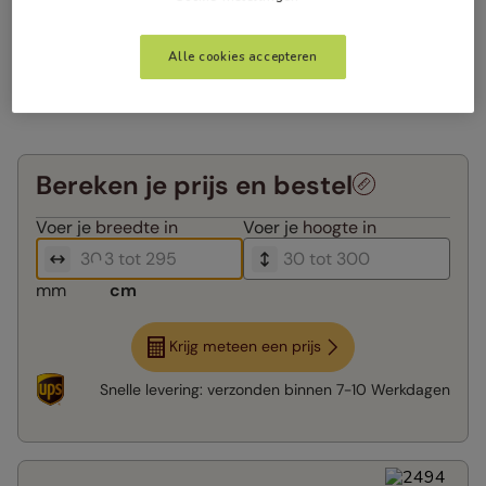
Alle cookies accepteren
Bereken je prijs en bestel
Voer je
breedte in
Voer je
hoogte in
mm
cm
Krijg meteen een prijs
Snelle levering:
verzonden binnen
7-10 Werkdagen