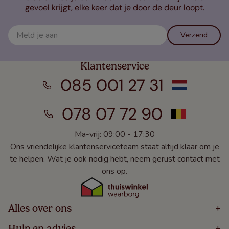
gevoel krijgt, elke keer dat je door de deur loopt.
Verzend
Klantenservice
085 001 27 31
078 07 72 90
Ma-vrij: 09:00 - 17:30
Ons vriendelijke klantenserviceteam staat altijd klaar om je
te helpen. Wat je ook nodig hebt, neem gerust contact met
ons op.
Alles over ons
+
Home
Hulp en advies
+