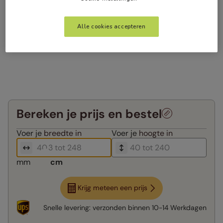
Alle cookies accepteren
Bereken je prijs en bestel
Voer je
breedte in
Voer je
hoogte in
mm
cm
Krijg meteen een prijs
Snelle levering:
verzonden binnen
10-14 Werkdagen