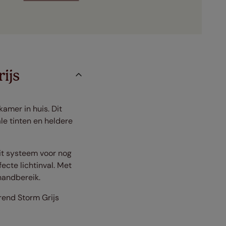
ijs
amer in huis. Dit
le tinten en heldere
it systeem voor nog
fecte lichtinval. Met
handbereik.
erend Storm Grijs