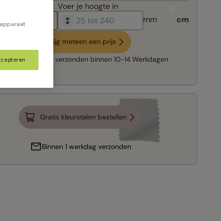
breedte in
Voer je
hoogte in
mm
cm
 apparaat
Krijg meteen een prijs
Snelle levering:
verzonden binnen
10-14 Werkdagen
ccepteren
Gratis kleurstalen bestellen
Binnen 1 werkdag verzonden