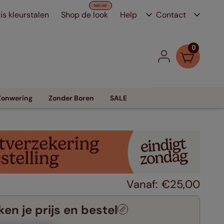
is kleurstalen
Shop de look
Help
Contact
0
Zonwering
Zonder Boren
SALE
€
25
,
00
en je prijs en bestel