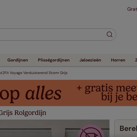
Grat
Gordijnen
Plisségordijnen
Jaloezieën
Horren
st2Fit Voyage Verduisterend Storm Grijs
rijs Rolgordijn
Berek