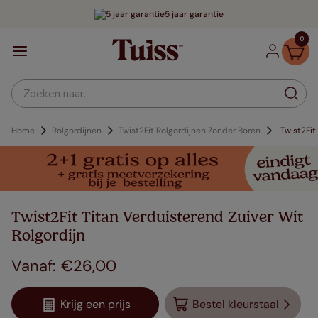
5 jaar garantie
0
Zoeken naar...
Home
Rolgordijnen
Twist2Fit Rolgordijnen Zonder Boren
Twist2Fit
Twist2Fit Titan Verduisterend Zuiver Wit
Rolgordijn
€
26
,
00
Krijg een prijs
Bestel kleurstaal