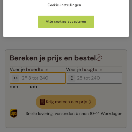
Cookie-instellingen
Alle cookies accepteren
Bereken je prijs en bestel
Voer je
breedte in
Voer je
hoogte in
mm
cm
Krijg meteen een prijs
Snelle levering:
verzonden binnen
10-14 Werkdagen