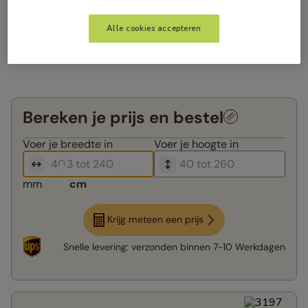
Alle cookies accepteren
Bereken je prijs en bestel
Voer je
breedte in
Voer je
hoogte in
mm
cm
Krijg meteen een prijs
Snelle levering:
verzonden binnen
7-10 Werkdagen