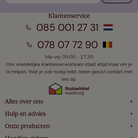
Klantenservice
085 001 27 31
078 07 72 90
Ma-vrij: 09:00 - 17:30
Ons vriendelijke klantenserviceteam staat altijd klaar om je
te helpen. Wat je ook nodig hebt, neem gerust contact met
ons op.
Alles over ons
+
Home
Hulp en advies
+
Over
Volg Je Bestelling
Onze producten
+
Bestellen
Levering
Blog
Houten Jaloezieën