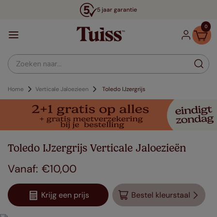
5 jaar garantie
0
Zoeken naar...
Home
Verticale Jaloezieen
Toledo IJzergrijs
Toledo IJzergrijs Verticale Jaloezieën
€
10
,
00
Krijg een prijs
Bestel kleurstaal