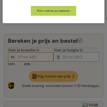
Alle cookies accepteren
Bereken je prijs en bestel
Voer je
breedte in
Voer je
hoogte in
mm
cm
Krijg meteen een prijs
Snelle levering:
verzonden binnen
7-10 Werkdagen