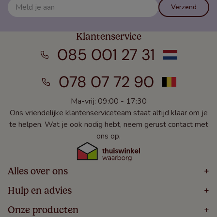
Verzend
Klantenservice
085 001 27 31
078 07 72 90
Ma-vrij: 09:00 - 17:30
Ons vriendelijke klantenserviceteam staat altijd klaar om je
te helpen. Wat je ook nodig hebt, neem gerust contact met
ons op.
Alles over ons
+
Home
Hulp en advies
+
Over
Volg Je Bestelling
Onze producten
+
Bestellen