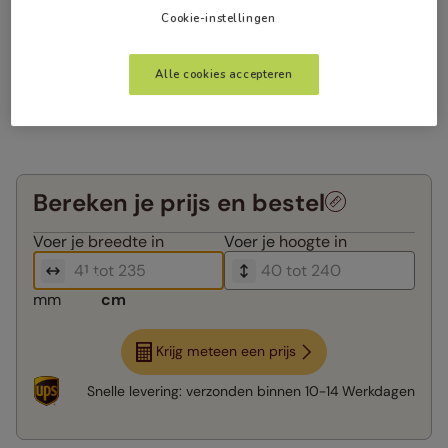
Cookie-instellingen
Alle cookies accepteren
Bereken je prijs en bestel
Voer je
breedte in
Voer je
hoogte in
mm
cm
Krijg meteen een prijs
Snelle levering:
verzonden binnen
10-14 Werkdagen