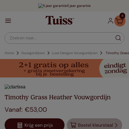
5 jaar garantie
0
Zoeken naar...
Home
Vouwgordijnen
Luxe Designs Vouwgordijnen
Timothy Grass
Timothy Grass Heather Vouwgordijn
€
53
,
00
Krijg een prijs
Bestel kleurstaal