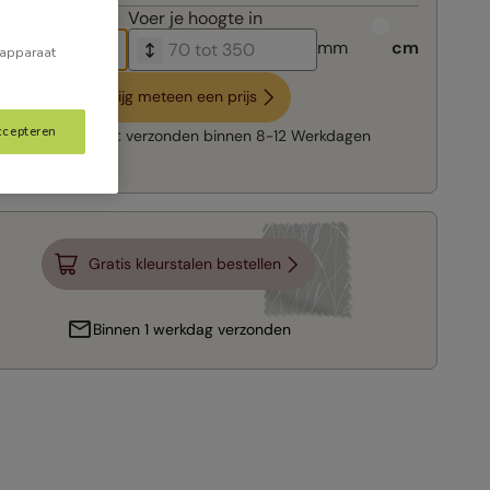
breedte in
Voer je
hoogte in
mm
cm
 apparaat
Krijg meteen een prijs
ccepteren
Snelle levering:
verzonden binnen
8-12 Werkdagen
Gratis kleurstalen bestellen
Binnen 1 werkdag verzonden