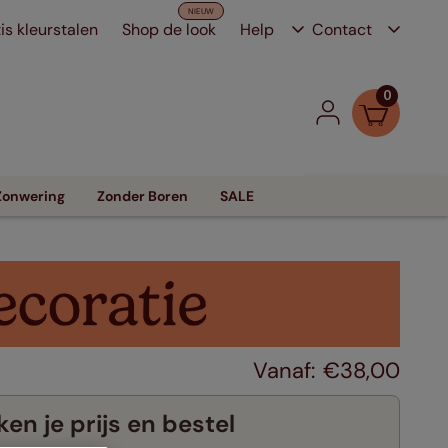
is kleurstalen
Shop de look
Help
Contact
0
Zonwering
Zonder Boren
SALE
€
38
,
00
en je prijs en bestel