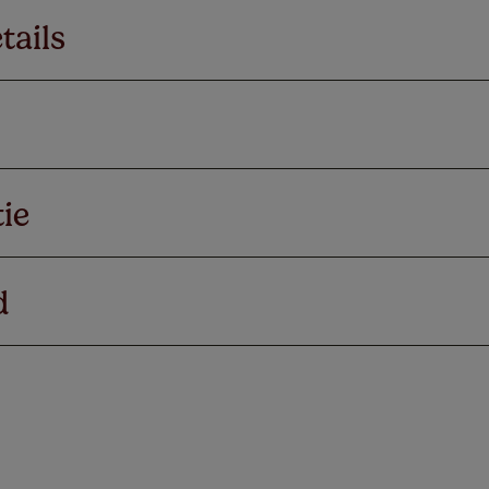
tails
ie
d