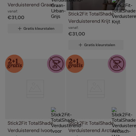
Verduisterend Graan 
Urban Grijs
vanaf:
Stick2Fit TotalShade 
€
31
,
00
Verduisterend Krijt
vanaf:
Gratis kleurstalen
€
31
,
00
Gratis kleurstalen
Stick2Fit TotalShade 
Stick2Fit TotalShade 
Verduisterend Ivoor
Verduisterend Arctisch 