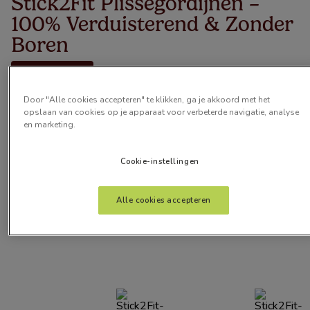
Stick2Fit Plisségordijnen –
100% Verduisterend & Zonder
Boren
€ 31,00
Vanaf
Eenvoudig te plakken, geen gereedschap nodig! De
Door "Alle cookies accepteren" te klikken, ga je akkoord met het
Stick2Fit TotalShade ...
Lees meer
opslaan van cookies op je apparaat voor verbeterde navigatie, analyse
en marketing.
Artikelen
7
Cookie-instellingen
Alle cookies accepteren