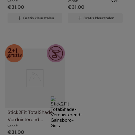
vanaf:
Wit
vanaf:
€
31
,
00
€
31
,
00
Gratis kleurstalen
Gratis kleurstalen
Stick2Fit TotalShade 
Verduisterend 
Gainsboro Grijs
vanaf:
€
31
,
00