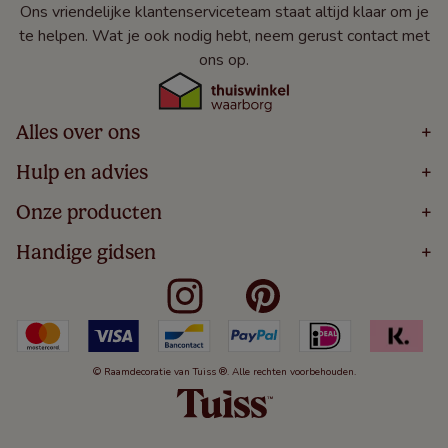
Ons vriendelijke klantenserviceteam staat altijd klaar om je
te helpen. Wat je ook nodig hebt, neem gerust contact met
ons op.
Alles over ons
+
Home
Hulp en advies
+
Over
Volg Je Bestelling
Onze producten
+
Bestellen
Levering
Blog
Houten Jaloezieën
Handige gidsen
+
5 Jaar Garantie
Winacties
Rolgordijnen
Algemene Voorwaarden
Contact
Meten Voor Raamdecoratie
Vouwgordijnen
Privacy Beleid
Veelgestelde Vragen
Badkamer Raamdecoratie
Verticale Jaloezieën
Kindveiligheid
Slaapkamer Raamdecoratie
Duo Rolgordijnen
Cookies
Keuken Raamdecoratie
Duo Plisségordijnen
Herroepingsrecht
© Raamdecoratie van Tuiss ®. Alle rechten voorbehouden.
De Jaloezieën Gids
Aluminium Jaloezieën
Jaloezieënwoordenboek
Gordijnen
Smartview
Draaikiepramen