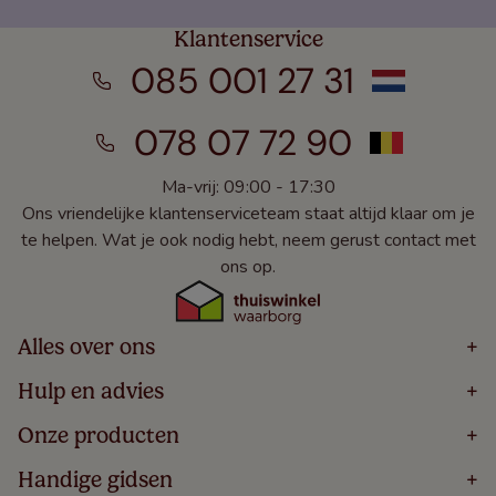
Klantenservice
085 001 27 31
078 07 72 90
Ma-vrij: 09:00 - 17:30
Ons vriendelijke klantenserviceteam staat altijd klaar om je
te helpen. Wat je ook nodig hebt, neem gerust contact met
ons op.
Alles over ons
+
Home
Hulp en advies
+
Over
Volg Je Bestelling
Onze producten
+
Bestellen
Levering
Blog
Houten Jaloezieën
Handige gidsen
+
5 Jaar Garantie
Winacties