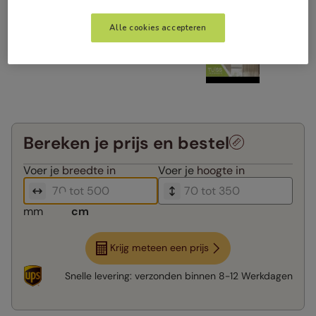
Alle cookies accepteren
Bereken je prijs en bestel
Voer je
breedte in
Voer je
hoogte in
mm
cm
Krijg meteen een prijs
Snelle levering:
verzonden binnen
8-12 Werkdagen