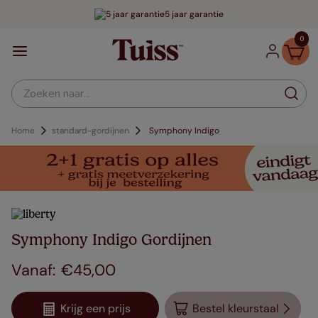
5 jaar garantie
0
Zoeken naar...
Home
standard-gordijnen
Symphony Indigo
Symphony Indigo Gordijnen
€
45
,
00
Krijg een prijs
Bestel kleurstaal