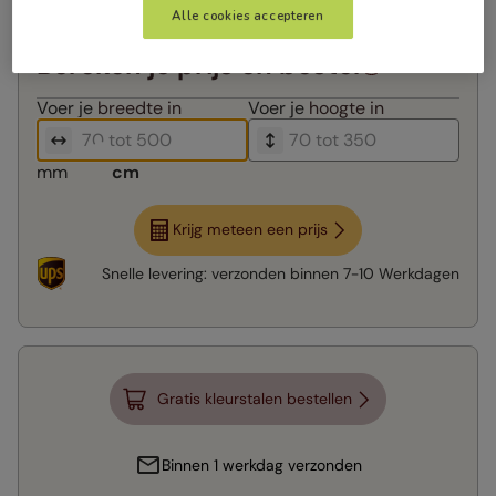
Alle cookies accepteren
Bereken je prijs en bestel
Voer je
breedte in
Voer je
hoogte in
mm
cm
Krijg meteen een prijs
Snelle levering:
verzonden binnen
7-10 Werkdagen
Gratis kleurstalen bestellen
Binnen 1 werkdag verzonden