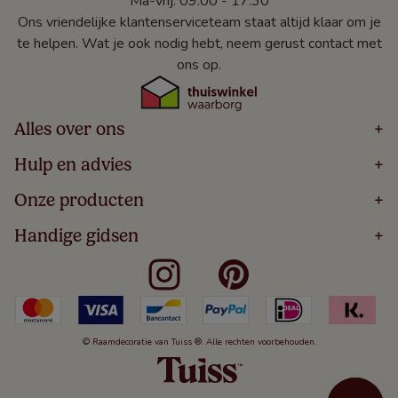
Ma-vrij: 09:00 - 17:30
Ons vriendelijke klantenserviceteam staat altijd klaar om je
te helpen. Wat je ook nodig hebt, neem gerust contact met
ons op.
Alles over ons
+
Home
Hulp en advies
+
Over
Volg Je Bestelling
Onze producten
+
Bestellen
Levering
Blog
Houten Jaloezieën
Handige gidsen
+
5 Jaar Garantie
Winacties
Rolgordijnen
Algemene Voorwaarden
Contact
Meten Voor Raamdecoratie
Vouwgordijnen
Privacy Beleid
Veelgestelde Vragen
Badkamer Raamdecoratie
Verticale Jaloezieën
Kindveiligheid
Slaapkamer Raamdecoratie
Duo Rolgordijnen
Cookies
Keuken Raamdecoratie
Duo Plisségordijnen
Herroepingsrecht
© Raamdecoratie van Tuiss ®. Alle rechten voorbehouden.
De Jaloezieën Gids
Aluminium Jaloezieën
Jaloezieënwoordenboek
Gordijnen
Smartview