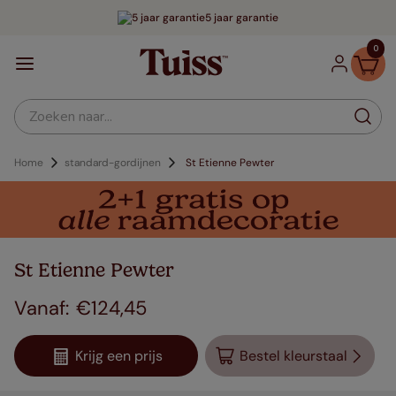
5 jaar garantie
0
Zoeken naar...
Home
standard-gordijnen
St Etienne Pewter
St Etienne Pewter
€
124
,
45
Krijg een prijs
Bestel kleurstaal