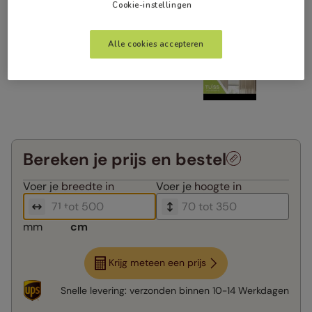
Cookie-instellingen
Alle cookies accepteren
Bereken je prijs en bestel
Voer je
breedte in
Voer je
hoogte in
mm
cm
Krijg meteen een prijs
Snelle levering:
verzonden binnen
10-14 Werkdagen