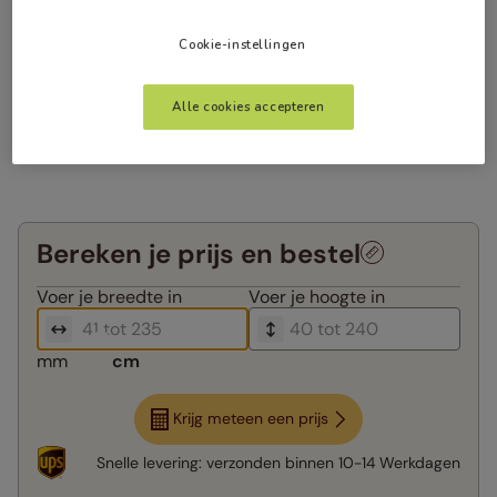
Cookie-instellingen
Alle cookies accepteren
Bereken je prijs en bestel
Voer je
breedte in
Voer je
hoogte in
mm
cm
Krijg meteen een prijs
Snelle levering:
verzonden binnen
10-14 Werkdagen