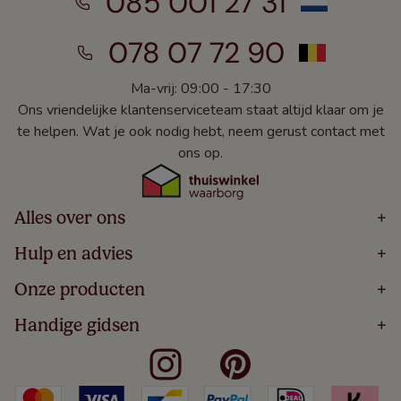
085 001 27 31
078 07 72 90
Ma-vrij: 09:00 - 17:30
Ons vriendelijke klantenserviceteam staat altijd klaar om je
te helpen. Wat je ook nodig hebt, neem gerust contact met
ons op.
Alles over ons
+
Home
Hulp en advies
+
Over
Volg Je Bestelling
Onze producten
+
Bestellen
Levering
Blog
Houten Jaloezieën
Handige gidsen
+
5 Jaar Garantie
Winacties
Rolgordijnen
Algemene Voorwaarden
Contact
Meten Voor Raamdecoratie
Vouwgordijnen
Privacy Beleid
Veelgestelde Vragen
Badkamer Raamdecoratie
Verticale Jaloezieën
Kindveiligheid
Slaapkamer Raamdecoratie