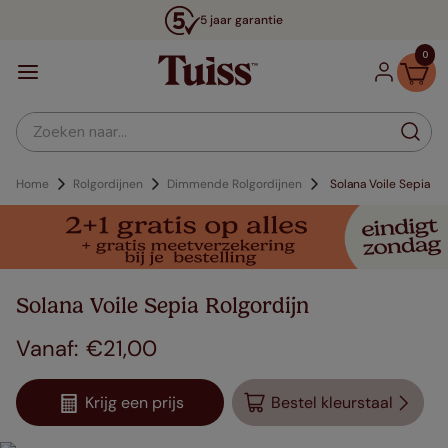
5 jaar garantie
0
Zoeken naar...
Home
Rolgordijnen
Dimmende Rolgordijnen
Solana Voile Sepia
Solana Voile Sepia Rolgordijn
€
21
,
00
Krijg een prijs
Bestel kleurstaal