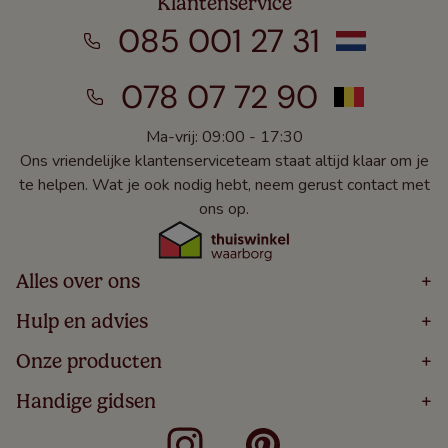
Klantenservice
085 001 27 31
078 07 72 90
Ma-vrij: 09:00 - 17:30
Ons vriendelijke klantenserviceteam staat altijd klaar om je
te helpen. Wat je ook nodig hebt, neem gerust contact met
ons op.
Alles over ons
+
Home
Hulp en advies
+
Over
Volg Je Bestelling
Onze producten
+
Bestellen
Levering
Blog
Houten Jaloezieën
Handige gidsen
+
5 Jaar Garantie
Winacties
Rolgordijnen
Algemene Voorwaarden
Contact
Meten Voor Raamdecoratie
Vouwgordijnen