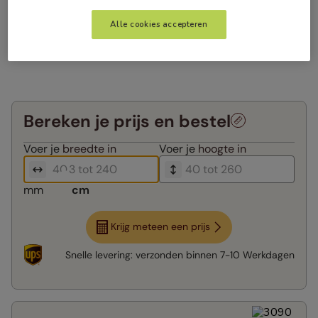
Alle cookies accepteren
Bereken je prijs en bestel
Voer je
breedte in
Voer je
hoogte in
mm
cm
Krijg meteen een prijs
Snelle levering:
verzonden binnen
7-10 Werkdagen