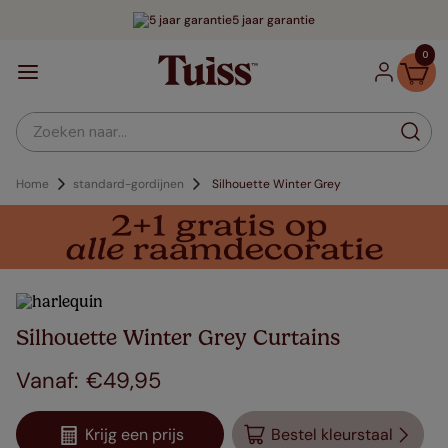
5 jaar garantie
0
Zoeken naar...
Home
standard-gordijnen
Silhouette Winter Grey
Silhouette Winter Grey Curtains
€
49
,
95
Krijg een prijs
Bestel kleurstaal