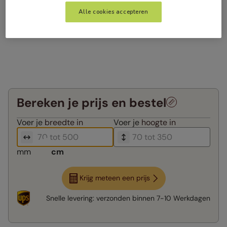
Alle cookies accepteren
Bereken je prijs en bestel
Voer je
breedte in
Voer je
hoogte in
mm
cm
Krijg meteen een prijs
Snelle levering:
verzonden binnen
7-10 Werkdagen