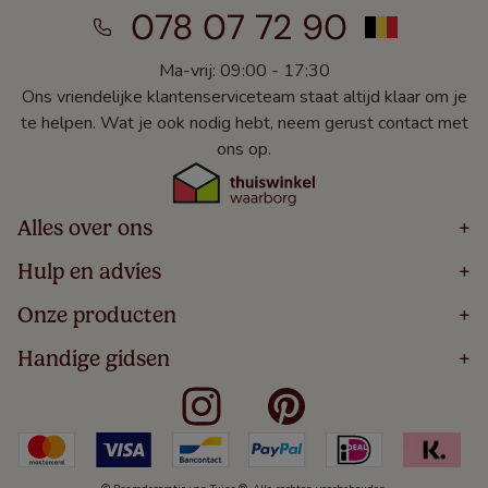
078 07 72 90
Ma-vrij: 09:00 - 17:30
Ons vriendelijke klantenserviceteam staat altijd klaar om je
te helpen. Wat je ook nodig hebt, neem gerust contact met
ons op.
Alles over ons
+
Home
Hulp en advies
+
Over
Volg Je Bestelling
Onze producten
+
Bestellen
Levering
Blog
Houten Jaloezieën
Handige gidsen
+
5 Jaar Garantie
Winacties
Rolgordijnen
Algemene Voorwaarden
Contact
Meten Voor Raamdecoratie
Vouwgordijnen
Privacy Beleid
Veelgestelde Vragen
Badkamer Raamdecoratie
Verticale Jaloezieën
Kindveiligheid
Slaapkamer Raamdecoratie
Duo Rolgordijnen
Cookies
Keuken Raamdecoratie
Duo Plisségordijnen