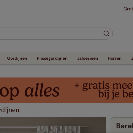
Grat
Gordijnen
Plisségordijnen
Jaloezieën
Horren
dijnen
Berek