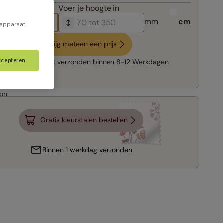
breedte in
Voer je
hoogte in
mm
cm
 apparaat
Krijg meteen een prijs
ccepteren
Snelle levering:
verzonden binnen
8-12 Werkdagen
Gratis kleurstalen bestellen
Binnen 1 werkdag verzonden