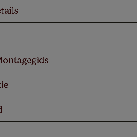
tails
Montagegids
ie
d