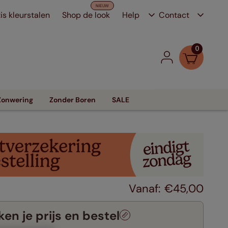
is kleurstalen
Shop de look
Help
Contact
0
Zonwering
Zonder Boren
SALE
€
45
,
00
en je prijs en bestel