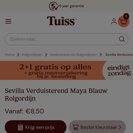
5 jaar garantie
0
Zoeken naar...
Home
Rolgordijnen
Verduisterende Rolgordijnen
Sevilla Verduist
Sevilla Verduisterend Maya Blauw
Rolgordijn
€
8
,
50
Krijg een prijs
Bestel kleurstaal