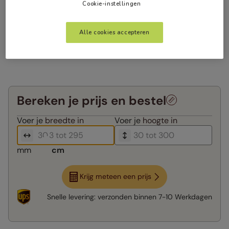
Cookie-instellingen
Alle cookies accepteren
Bereken je prijs en bestel
Voer je
breedte in
Voer je
hoogte in
mm
cm
Krijg meteen een prijs
Snelle levering:
verzonden binnen
7-10 Werkdagen