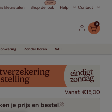
is kleurstalen
Shop de look
Help
Contact
0
Zonwering
Zonder Boren
SALE
€
15
,
00
en je prijs en bestel