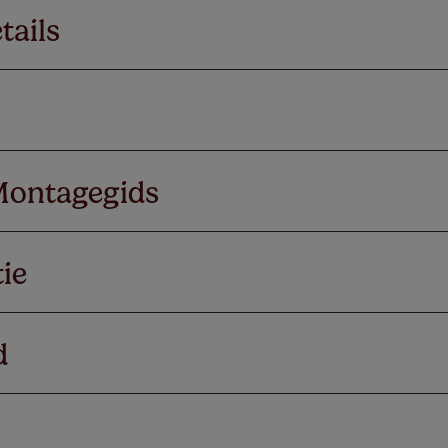
tails
Montagegids
ie
d