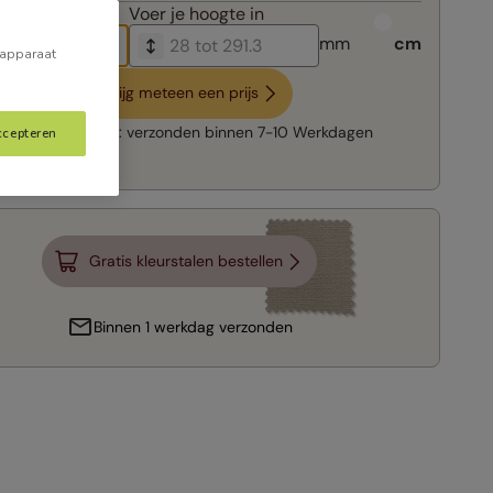
breedte in
Voer je
hoogte in
mm
cm
 apparaat
Krijg meteen een prijs
Snelle levering:
verzonden binnen
7-10 Werkdagen
ccepteren
Gratis kleurstalen bestellen
Binnen 1 werkdag verzonden