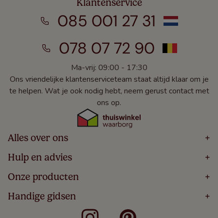
Klantenservice
085 001 27 31
078 07 72 90
Ma-vrij: 09:00 - 17:30
Ons vriendelijke klantenserviceteam staat altijd klaar om je
te helpen. Wat je ook nodig hebt, neem gerust contact met
ons op.
Alles over ons
+
Home
Hulp en advies
+
Over
Volg Je Bestelling
Onze producten
+
Bestellen
Levering
Blog
Houten Jaloezieën
Handige gidsen
+
5 Jaar Garantie
Winacties
Rolgordijnen
Algemene Voorwaarden
Contact
Meten Voor Raamdecoratie
Vouwgordijnen