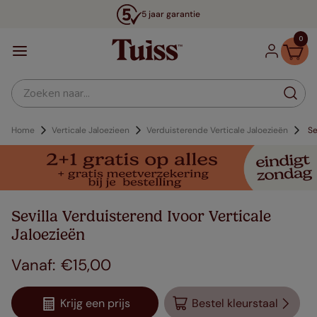
5 jaar garantie
0
Zoeken naar...
Home
Verticale Jaloezieen
Verduisterende Verticale Jaloezieën
Se
Sevilla Verduisterend Ivoor Verticale
Jaloezieën
€
15
,
00
Krijg een prijs
Bestel kleurstaal