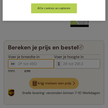
Alle cookies accepteren
Bereken je prijs en bestel
Voer je
breedte in
Voer je
hoogte in
mm
cm
Krijg meteen een prijs
Snelle levering:
verzonden binnen
7-10 Werkdagen