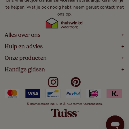
Ons vriendelijke klantenserviceteam staat altijd klaar om je
te helpen. Wat je ook nodig hebt, neem gerust contact met
ons op.
Alles over ons
+
Home
Hulp en advies
+
Over
Volg Je Bestelling
Onze producten
+
Bestellen
Levering
Blog
Houten Jaloezieën
Handige gidsen
+
5 Jaar Garantie
Winacties
Rolgordijnen
Algemene Voorwaarden
Contact
Meten Voor Raamdecoratie
Vouwgordijnen
Privacy Beleid
Veelgestelde Vragen
Badkamer Raamdecoratie
Verticale Jaloezieën
Kindveiligheid
Slaapkamer Raamdecoratie
Duo Rolgordijnen
Cookies
Keuken Raamdecoratie
Duo Plisségordijnen
Herroepingsrecht
© Raamdecoratie van Tuiss ®. Alle rechten voorbehouden.
De Jaloezieën Gids
Aluminium Jaloezieën
Jaloezieënwoordenboek
Gordijnen
Smartview
Draaikiepramen