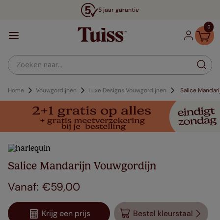
5 jaar garantie
0
Zoeken naar...
Home
Vouwgordijnen
Luxe Designs Vouwgordijnen
Salice Mandari
Salice Mandarijn Vouwgordijn
€
59
,
00
Krijg een prijs
Bestel kleurstaal