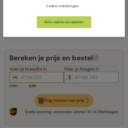
Cookie-instellingen
Alle cookies accepteren
Bereken je prijs en bestel
Voer je
breedte in
Voer je
hoogte in
mm
cm
Krijg meteen een prijs
Snelle levering:
verzonden binnen
10-14 Werkdagen