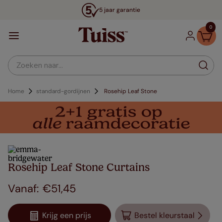
5 jaar garantie
0
Zoeken naar...
Home
standard-gordijnen
Rosehip Leaf Stone
Rosehip Leaf Stone Curtains
€
51
,
45
Krijg een prijs
Bestel kleurstaal