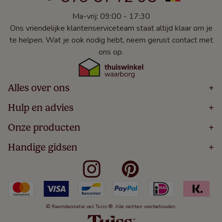
Ma-vrij: 09:00 - 17:30
Ons vriendelijke klantenserviceteam staat altijd klaar om je
te helpen. Wat je ook nodig hebt, neem gerust contact met
ons op.
Alles over ons
+
Home
Hulp en advies
+
Over
Volg Je Bestelling
Onze producten
+
Bestellen
Levering
Blog
Houten Jaloezieën
Handige gidsen
+
5 Jaar Garantie
Winacties
Rolgordijnen
Algemene Voorwaarden
Contact
Meten Voor Raamdecoratie
Vouwgordijnen
Privacy Beleid
Veelgestelde Vragen
Badkamer Raamdecoratie
Verticale Jaloezieën
Kindveiligheid
Slaapkamer Raamdecoratie
Duo Rolgordijnen
Cookies
Keuken Raamdecoratie
Duo Plisségordijnen
Herroepingsrecht
© Raamdecoratie van Tuiss ®. Alle rechten voorbehouden.
De Jaloezieën Gids
Aluminium Jaloezieën