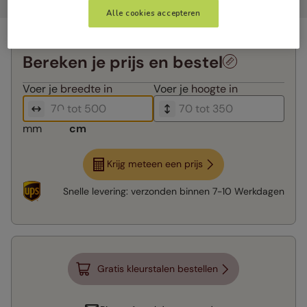
Alle cookies accepteren
Bereken je prijs en bestel
Voer je
breedte in
Voer je
hoogte in
mm
cm
Krijg meteen een prijs
Snelle levering:
verzonden binnen
7-10 Werkdagen
Gratis kleurstalen bestellen