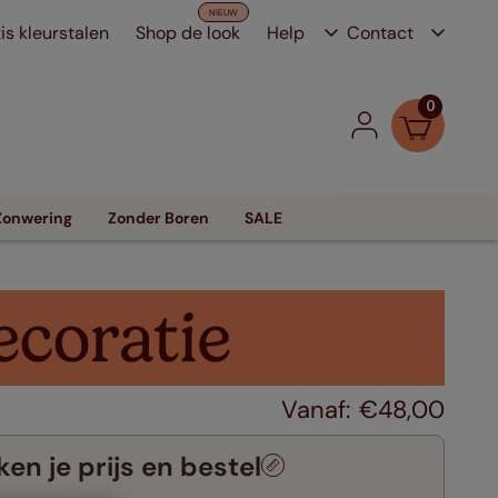
is kleurstalen
Shop de look
Help
Contact
0
Zonwering
Zonder Boren
SALE
€
48
,
00
en je prijs en bestel