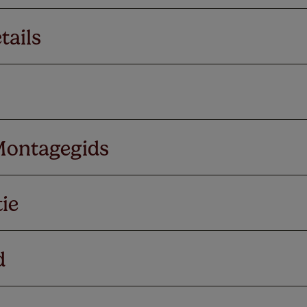
tails
Montagegids
ie
d