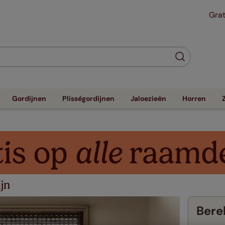
Grat
Gordijnen
Plisségordijnen
Jaloezieën
Horren
jn
Berek