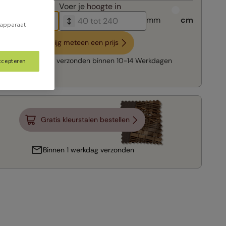
breedte in
Voer je
hoogte in
mm
cm
 apparaat
Krijg meteen een prijs
Snelle levering:
verzonden binnen
10-14 Werkdagen
ccepteren
Gratis kleurstalen bestellen
Binnen 1 werkdag verzonden