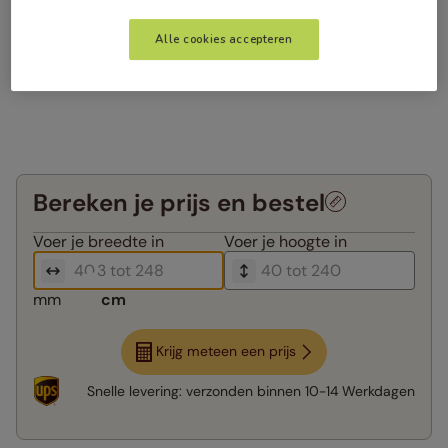
Alle cookies accepteren
Bereken je prijs en bestel
Voer je
breedte in
Voer je
hoogte in
mm
cm
Krijg meteen een prijs
Snelle levering:
verzonden binnen
10-14 Werkdagen