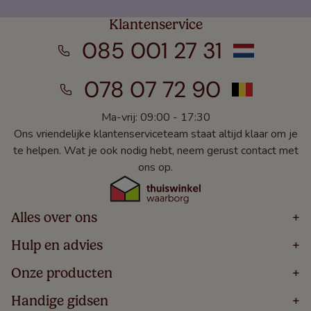
Klantenservice
085 001 27 31
078 07 72 90
Ma-vrij: 09:00 - 17:30
Ons vriendelijke klantenserviceteam staat altijd klaar om je
te helpen. Wat je ook nodig hebt, neem gerust contact met
ons op.
Alles over ons
+
Home
Hulp en advies
+
Over
Volg Je Bestelling
Onze producten
+
Bestellen
Levering
Blog
Houten Jaloezieën
Handige gidsen
+
5 Jaar Garantie
Winacties