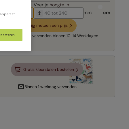
breedte in
Voer je
hoogte in
mm
cm
 apparaat
Krijg meteen een prijs
ccepteren
Snelle levering:
verzonden binnen
10-14 Werkdagen
Gratis kleurstalen bestellen
Binnen 1 werkdag verzonden