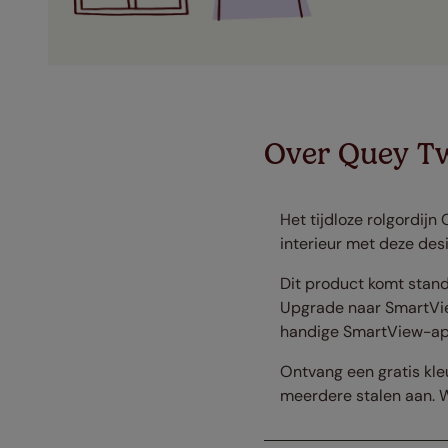
Over Quey T
Het tijdloze rolgordij
interieur met deze desi
Dit product komt standa
Upgrade naar SmartVie
handige SmartView-ap
Ontvang een gratis kleu
meerdere stalen aan. W