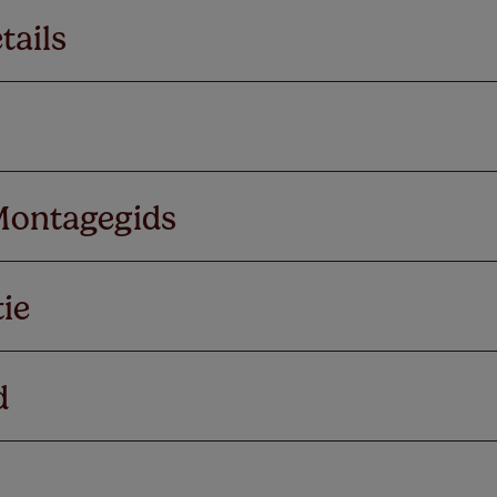
tails
Montagegids
ie
d