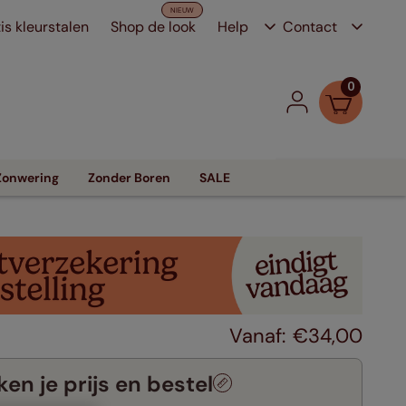
is kleurstalen
Shop de look
Help
Contact
0
Zonwering
Zonder Boren
SALE
€
34
,
00
en je prijs en bestel