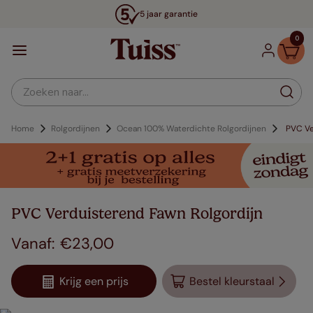
5 jaar garantie
0
Zoeken naar...
Home
Rolgordijnen
Ocean 100% Waterdichte Rolgordijnen
PVC Ve
PVC Verduisterend Fawn Rolgordijn
€
23
,
00
Krijg een prijs
Bestel kleurstaal