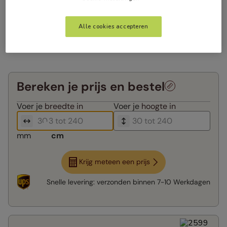
Alle cookies accepteren
Bereken je prijs en bestel
Voer je
breedte in
Voer je
hoogte in
mm
cm
Krijg meteen een prijs
Snelle levering:
verzonden binnen
7-10 Werkdagen