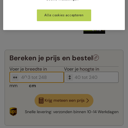
Alle cookies accepteren
Bereken je prijs en bestel
Voer je
breedte in
Voer je
hoogte in
mm
cm
Krijg meteen een prijs
Snelle levering:
verzonden binnen
10-14 Werkdagen