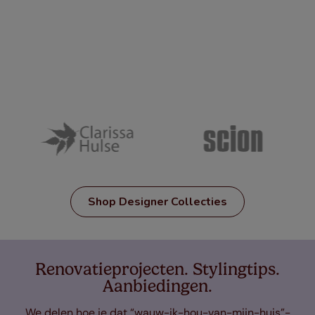
Shop Designer Collecties
Renovatieprojecten. Stylingtips.
Aanbiedingen.
We delen hoe je dat “wauw-ik-hou-van-mijn-huis”-