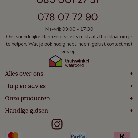
078 07 72 90
Ma-vrij: 09:00 - 17:30
Ons vriendelijke klantenserviceteam staat altijd klaar om je
te helpen. Wat je ook nodig hebt, neem gerust contact met
ons op.
Alles over ons
+
Home
Hulp en advies
+
Over
Volg Je Bestelling
Onze producten
+
Bestellen
Levering
Blog
Houten Jaloezieën
Handige gidsen
+
5 Jaar Garantie
Winacties
Rolgordijnen
Algemene Voorwaarden
Contact
Meten Voor Raamdecoratie
Vouwgordijnen
Privacy Beleid
Veelgestelde Vragen
Badkamer Raamdecoratie
Verticale Jaloezieën
Kindveiligheid
Slaapkamer Raamdecoratie
Duo Rolgordijnen