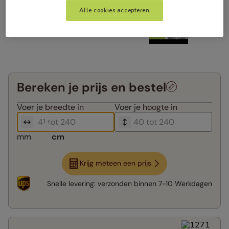
Alle cookies accepteren
Bereken je prijs en bestel
Voer je
breedte in
Voer je
hoogte in
mm
cm
Krijg meteen een prijs
Snelle levering:
verzonden binnen
7-10 Werkdagen